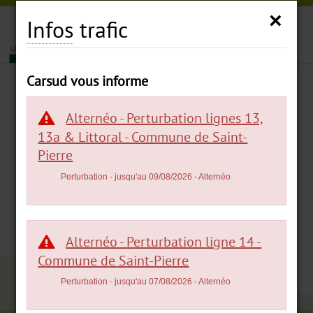
×
Carsud
Infos
trafic
|
|
MENU
Carsud vous informe
HORAIRES
Alternéo - Perturbation lignes 13,
13a & Littoral - Commune de Saint-
ITINÉRAIRES
Pierre
Perturbation
- jusqu'au 09/08/2026
- Alternéo
TARIFS
POINTS DE VENTE
Alternéo - Perturbation ligne 14 -
Commune de Saint-Pierre
Perturbation
- jusqu'au 07/08/2026
- Alternéo