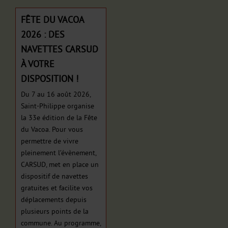
Barachois, le départ de la ligne O2 pour 04h30 sera dévié
les 18 et 19 août 2026. L’arrêt Barachois ne sera pas...
FÊTE DU VACOA
2026 : DES
NAVETTES CARSUD
Kar'Ouest : SECTEUR LE PORT
À VOTRE
BRADERIE COMMERCIALE DE LA VILLE
DISPOSITION !
DU PORT
Du 7 au 16 août 2026,
Saint-Philippe organise
Manifestation
- jusqu'au 15/08/2026
- kar'ouest
la 33e édition de la Fête
DÉVIATION DES LIGNES LGO ET 21 Du lundi 03 au
du Vacoa. Pour vous
samedi 15 août 2026 inclus : Circulation interdite sur
permettre de vivre
l’avenue Commune de Paris, dans les 2 sens. Lignes
pleinement l’évènement,
LGO et...
CARSUD, met en place un
dispositif de navettes
gratuites et facilite vos
déplacements depuis
Kar'Ouest : SECTEUR SAINT PAUL
plusieurs points de la
MARATHON DE LA CORNICHE 2026
commune. Au programme,