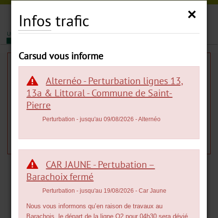
Carsud
×
Infos
trafic
|
|
MENU
Carsud vous informe
Infos
trafic
Alternéo - Perturbation lignes 13,
13a & Littoral - Commune de Saint-
Pierre
L'info trafic est introuvable.
Perturbation
- jusqu'au 09/08/2026
- Alternéo
Veuillez réessayer. Retour à la page
Infos
trafic
.
CAR JAUNE - Pertubation –
Barachoix fermé
Perturbation
- jusqu'au 19/08/2026
- Car Jaune
Nous vous informons qu’en raison de travaux au
Barachois, le départ de la ligne O2 pour 04h30 sera dévié