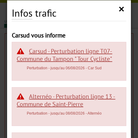
Carsud
×
Infos
trafic
|
|
MENU
Carsud vous informe
Infos
trafic :
Alternéo -
Carsud - Perturbation ligne T07-
Perturbation ligne 60 -
Commune du Tampon " Tour Cycliste"
Commune de Cilaos "Tunnel
Perturbation
- jusqu'au 06/08/2026
- Car Sud
de Gueule Rouge"
Alternéo - Perturbation ligne 13 -
Commune de Saint-Pierre
Perturbation
Perturbation
- jusqu'au 08/08/2026
- Alternéo
Jusqu'au 07/08/2026
- Alternéo