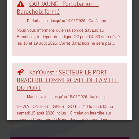
CAR JAUNE - Pertubation –
Barachoix fermé
Perturbation
- jusqu'au 19/08/2026
- Car Jaune
Nous vous informons qu’en raison de travaux au
Barachois, le départ de la ligne O2 pour 04h30 sera dévié
les 18 et 19 août 2026. L’arrêt Barachois ne sera pas...
Kar'Ouest : SECTEUR LE PORT
BRADERIE COMMERCIALE DE LA VILLE
DU PORT
Manifestation
- jusqu'au 15/08/2026
- kar'ouest
DÉVIATION DES LIGNES LGO ET 21 Du lundi 03 au
samedi 15 août 2026 inclus : Circulation interdite sur
l’avenue Commune de Paris, dans les 2 sens. Lignes
LGO et...