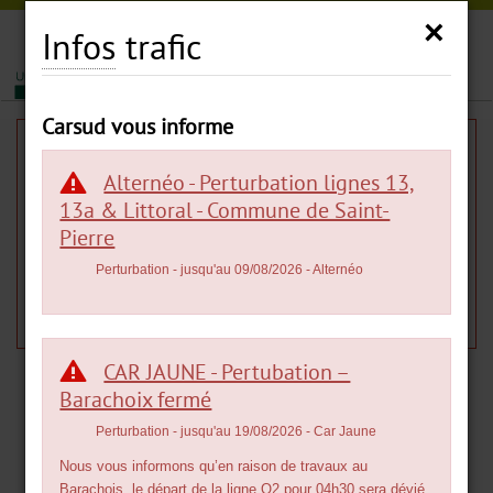
Carsud
×
Infos
trafic
|
|
MENU
Carsud vous informe
Infos
trafic
Alternéo - Perturbation lignes 13,
13a & Littoral - Commune de Saint-
Pierre
L'info trafic est introuvable.
Perturbation
- jusqu'au 09/08/2026
- Alternéo
Veuillez réessayer. Retour à la page
Infos
trafic
.
CAR JAUNE - Pertubation –
Barachoix fermé
Perturbation
- jusqu'au 19/08/2026
- Car Jaune
Nous vous informons qu’en raison de travaux au
Barachois, le départ de la ligne O2 pour 04h30 sera dévié